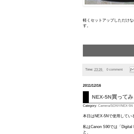
軽くセットアップしただけな
す。
Time:
23:26
0 comment
2011/12/16
NEX-5N買って
Category:
Camera/SONY/NEX-5N
本日はNEX-5Nで使用して
私はCanon S90では「Digital P
と、