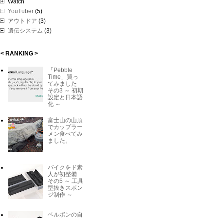
Watch
YouTuber
(5)
アウトドア
(3)
遺伝システム
(3)
< RANKING >
「Pebble
Time」買っ
てみました
その3 ～ 初期
設定と日本語
化 ～
富士山の山頂
でカップラー
メン食べてみ
ました。
バイクをド素
人が初整備
その5 ～ 工具
型抜きスポン
ジ制作 ～
ベルボンの自