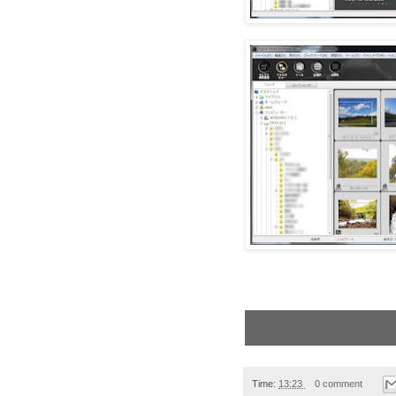
Time:
13:23
0 comment