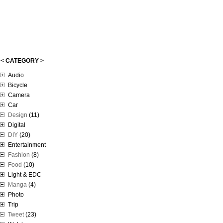
< CATEGORY >
Audio
Bicycle
Camera
Car
Design
(11)
Digital
DIY
(20)
Entertainment
Fashion
(8)
Food
(10)
Light & EDC
Manga
(4)
Photo
Trip
Tweet
(23)