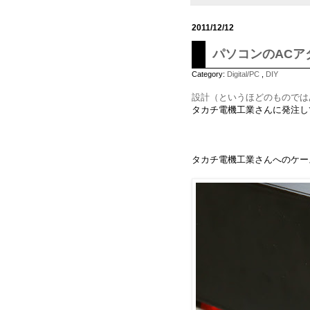
2011/12/12
パソコンのACア
Category:
Digital/PC
,
DIY
設計（というほどのものでは
タカチ電機工業さんに発注し
タカチ電機工業さんへのケー