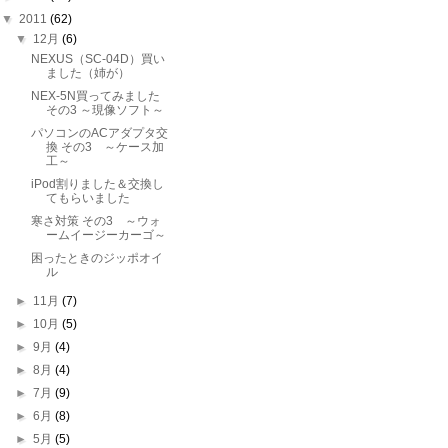
▼
2011
(62)
▼
12月
(6)
NEXUS（SC-04D）買い
ました（姉が）
NEX-5N買ってみました
その3 ～現像ソフト～
パソコンのACアダプタ交
換 その3 ～ケース加
工～
iPod割りました＆交換し
てもらいました
寒さ対策 その3 ～ウォ
ームイージーカーゴ～
困ったときのジッポオイ
ル
►
11月
(7)
►
10月
(5)
►
9月
(4)
►
8月
(4)
►
7月
(9)
►
6月
(8)
►
5月
(5)