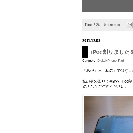
Time:
5:26
0 comment
2011/12/08
iPod割りまし
Category:
Digital/iPhone iPad
「私が」＆「私の」ではない
私の身の回りで初めてiPod
皆さんもご注意ください。