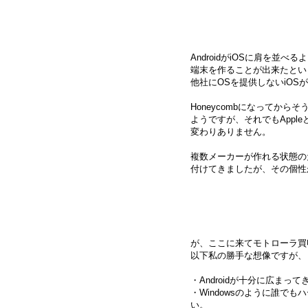
AndroidがiOSに肩を並べ
端末を作ることが出来たとい
他社にOSを提供しないiOS
Honeycombになってから
ようですが、それでもApp
変わりありません。
複数メーカーが作れる状態の
付けてきましたが、その個性が
が、ここに来てモトローラ買
以下私の勝手な想像ですが、
・Androidが十分に広まっ
・Windowsのように誰で
い。