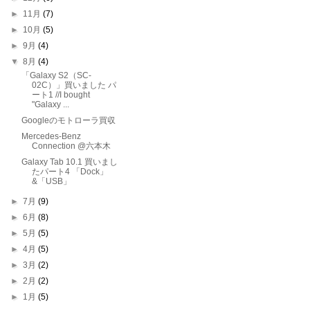
►
11月
(7)
►
10月
(5)
►
9月
(4)
▼
8月
(4)
「Galaxy S2（SC-
02C）」買いました パ
ート1 //I bought
"Galaxy ...
Googleのモトローラ買収
Mercedes-Benz
Connection @六本木
Galaxy Tab 10.1 買いまし
たパート4 「Dock」
&「USB」
►
7月
(9)
►
6月
(8)
►
5月
(5)
►
4月
(5)
►
3月
(2)
►
2月
(2)
►
1月
(5)