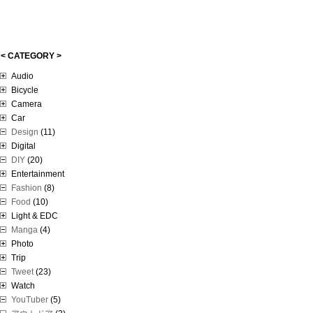
< CATEGORY >
Audio
Bicycle
Camera
Car
Design
(11)
Digital
DIY
(20)
Entertainment
Fashion
(8)
Food
(10)
Light & EDC
Manga
(4)
Photo
Trip
Tweet
(23)
Watch
YouTuber
(5)