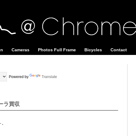
on
Cameras
Photos Full Frame
Bicycles
Contact
Powered by
Translate
ローラ買収
～。