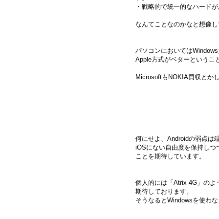
・戦略的で統一的なハードが
なんてことなのかなと想像し
パソコンにおいてはWindo
Apple方式がベターという
MicrosoftもNOKIA買
何にせよ、Androidの弱
iOSにない自由度を保持しつ
ことを期待しています。
個人的には「Atrix 4G」の
期待しております。
そうなるとWindowsを使