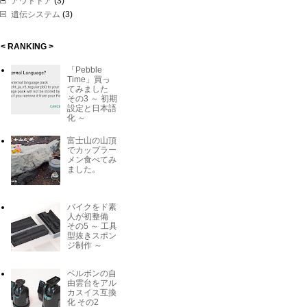
アウトドア
(3)
遺伝システム
(3)
< RANKING >
「Pebble
Time」買っ
てみました
その3 ～ 初期
設定と日本語
化 ～
富士山の山頂
でカップラー
メン食べてみ
ました。
バイクをド素
人が初整備
その5 ～ 工具
型抜きスポン
ジ制作 ～
ベルボンの自
由雲台をアル
カスイス互換
化 その2