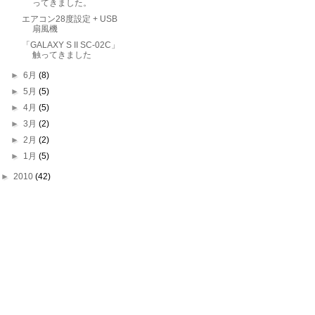
ってきました。
エアコン28度設定 + USB
扇風機
「GALAXY S II SC-02C」
触ってきました
►
6月
(8)
►
5月
(5)
►
4月
(5)
►
3月
(2)
►
2月
(2)
►
1月
(5)
►
2010
(42)