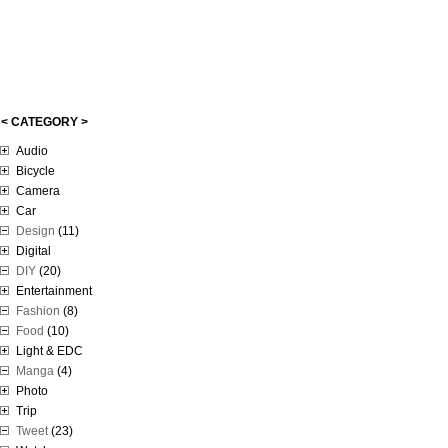
< CATEGORY >
Audio
Bicycle
Camera
Car
Design
(11)
Digital
DIY
(20)
Entertainment
Fashion
(8)
Food
(10)
Light & EDC
Manga
(4)
Photo
Trip
Tweet
(23)