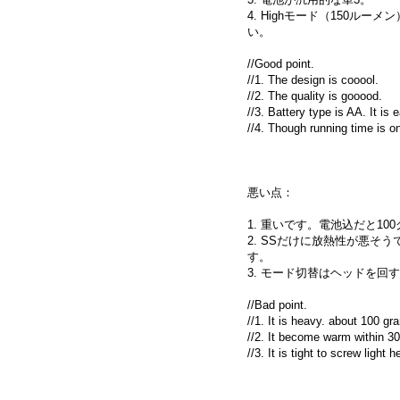
4. Highモード（150ル
い。
//Good point.
//1. The design is cooool.
//2. The quality is gooood.
//3. Battery type is AA. It is 
//4. Though running time is o
悪い点：
1. 重いです。電池込だと1
2. SSだけに放熱性が悪そう
す。
3. モード切替はヘッドを
//Bad point.
//1. It is heavy. about 100 gr
//2. It become warm within 3
//3. It is tight to screw light