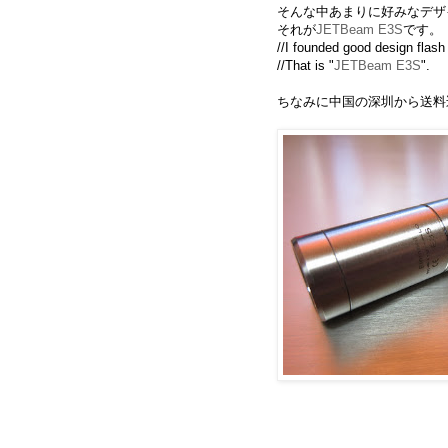
そんな中あまりに好みなデザ
それが
JETBeam E3S
です。
//I founded good design flash 
//That is "
JETBeam E3S
".
ちなみに中国の深圳から送料込