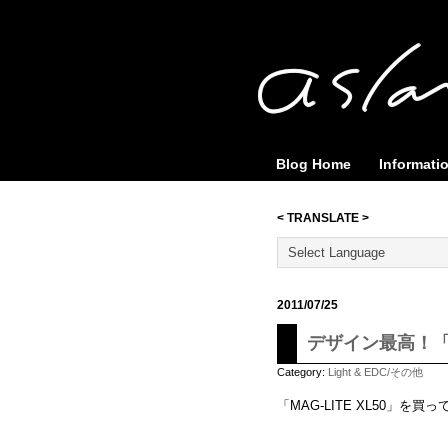
Blog Home
Informati
< TRANSLATE >
2011/07/25
デザイン最高！「J
Category:
Light & EDC/その他
「MAG-LITE XL50」を