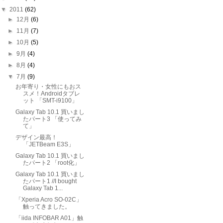
▼
2011
(62)
►
12月
(6)
►
11月
(7)
►
10月
(5)
►
9月
(4)
►
8月
(4)
▼
7月
(9)
お年寄り・女性にもおス
スメ！Androidタブレ
ット 「SMT-i9100」
Galaxy Tab 10.1 買いまし
たパート3 「使ってみ
て」
デザイン最高！
「JETBeam E3S」
Galaxy Tab 10.1 買いまし
たパート2 「root化」
Galaxy Tab 10.1 買いまし
たパート1 //I bought
Galaxy Tab 1...
「Xperia Acro SO-02C」
触ってきました。
「iida INFOBAR A01」触