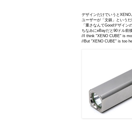
デザインだけでいうとXEN
ユーザーが「文鎮」というだ
「重さなんてGoodデザイ
ちなみにeBayだと90ドル
//I think "XENO CUBE" is most
//But "XENO CUBE" is too h