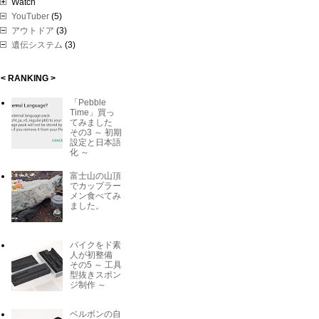
Watch
YouTuber
(5)
アウトドア
(3)
遺伝システム
(3)
< RANKING >
「Pebble
Time」買っ
てみました
その3 ～ 初期
設定と日本語
化 ～
富士山の山頂
でカップラー
メン食べてみ
ました。
バイクをド素
人が初整備
その5 ～ 工具
型抜きスポン
ジ制作 ～
ベルボンの自