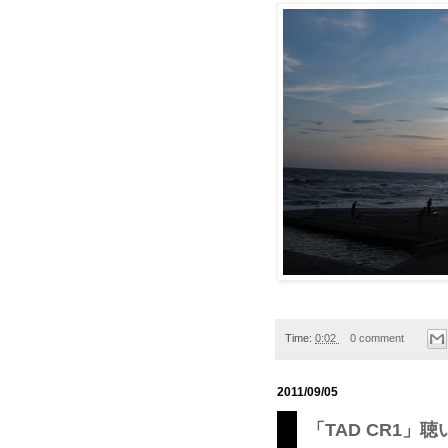
Time:
0:02
0 comment
2011/09/05
「TAD CR1」