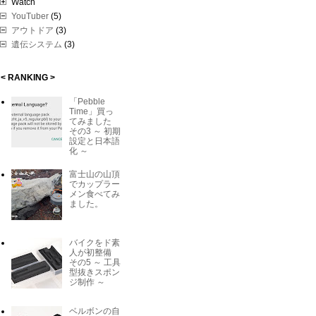
Watch
YouTuber
(5)
アウトドア
(3)
遺伝システム
(3)
< RANKING >
「Pebble
Time」買っ
てみました
その3 ～ 初期
設定と日本語
化 ～
富士山の山頂
でカップラー
メン食べてみ
ました。
バイクをド素
人が初整備
その5 ～ 工具
型抜きスポン
ジ制作 ～
ベルボンの自