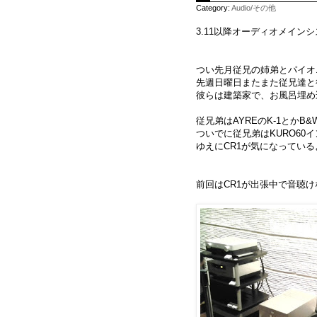
Category:
Audio/その他
3.11以降オーディオメインシ
つい先月従兄の姉弟とパイオ
先週日曜日またまた従兄達と
彼らは建築家で、お風呂埋め
従兄弟はAYREのK-1とかB
ついでに従兄弟はKURO6
ゆえにCR1が気になってい
前回はCR1が出張中で音聴