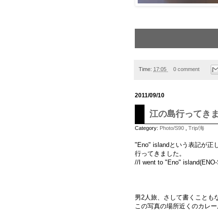
Time:
17:05
0 comment
2011/09/10
江の島行ってきました。 
Category:
Photo/S90
,
Trip/海
"Eno" islandという
行ってきました。
//I went to "Eno" island(ENO
男2人旅、さして書くことも
この写真の場所近くのカレー