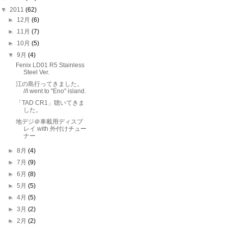
▼
2011
(62)
►
12月
(6)
►
11月
(7)
►
10月
(5)
▼
9月
(4)
Fenix LD01 R5 Stainless
Steel Ver.
江の島行ってきました。
//I went to "Eno" island.
「TAD CR1」聴いてきま
した。
地デジ＠車載用ディスプ
レイ with 外付けチュー
ナー
►
8月
(4)
►
7月
(9)
►
6月
(8)
►
5月
(5)
►
4月
(5)
►
3月
(2)
►
2月
(2)