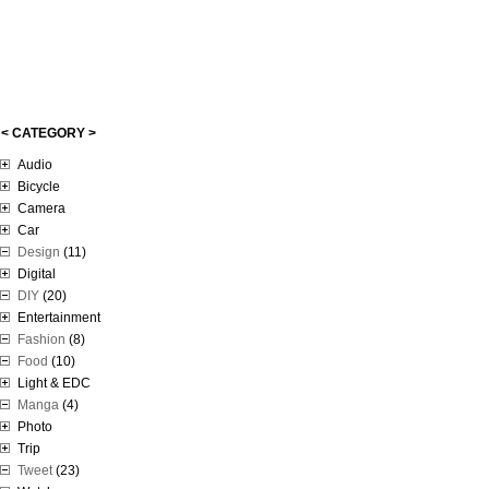
< CATEGORY >
Audio
Bicycle
Camera
Car
Design
(11)
Digital
DIY
(20)
Entertainment
Fashion
(8)
Food
(10)
Light & EDC
Manga
(4)
Photo
Trip
Tweet
(23)