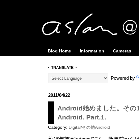
Blog Home
Information
Cameras
< TRANSLATE >
Powered by
2011/04/22
Android始めました。その1 //I
Android. Part.1.
Category:
Digital/その他Android
約15年前WindowsCEを、数年前から