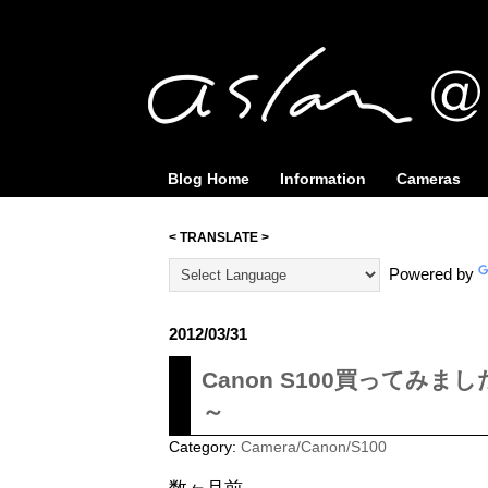
Blog Home
Information
Cameras
< TRANSLATE >
Powered by
2012/03/31
Canon S100買ってみま
～
Category:
Camera/Canon/S100
数ヶ月前、