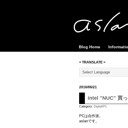
Blog Home
Informati
< TRANSLATE >
2016/06/21
intel "NUC"
Category:
Digital/PC
PCは自作派。
aslanです。