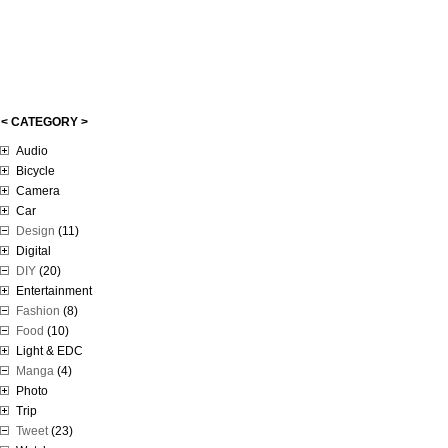
< CATEGORY >
Audio
Bicycle
Camera
Car
Design
(11)
Digital
DIY
(20)
Entertainment
Fashion
(8)
Food
(10)
Light & EDC
Manga
(4)
Photo
Trip
Tweet
(23)