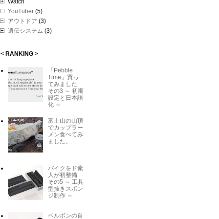
Watch
YouTuber
(5)
アウトドア
(3)
遺伝システム
(3)
< RANKING >
「Pebble
Time」買っ
てみました
その3 ～ 初期
設定と日本語
化 ～
富士山の山頂
でカップラー
メン食べてみ
ました。
バイクをド素
人が初整備
その5 ～ 工具
型抜きスポン
ジ制作 ～
ベルボンの自