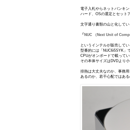
電子入札やらネットバンキン
ハード、OSの選定とセット
文字通り書類の山と化してい
「
NUC （Next Unit of Com
というインテルが販売してい
型番的には「NUC6i5SYK」で
CPUがオンボードで載ってい
その本体サイズはDVDより
排熱は大丈夫なのか、事務用
あるのか、若干心配ではある