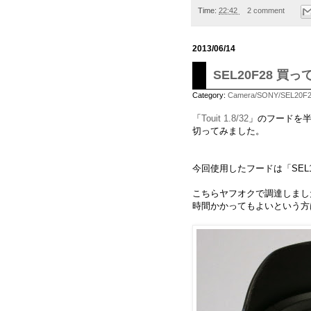
Time:
22:42
2 comment
2013/06/14
SEL20F28 買
Category:
Camera/SONY/SEL20F
「
Touit 1.8/32
」のフードを半
切ってみました。
今回使用したフードは「SEL18
こちらヤフオクで調達しまし
時間かかってもよいという方