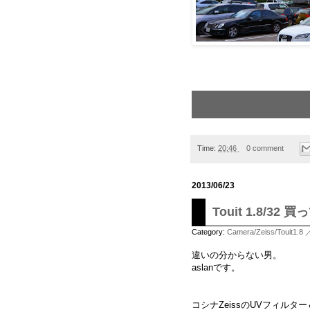
Time:
20:46
0 comment
2013/06/23
Touit 1.8/
Category:
Camera/Zeiss/Touit1.8 
違いの分からない男。
aslanです。
コシナZeissのUVフィル