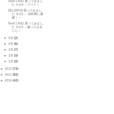
Touit 1.8/32 買ってみまし
た その3 ～フード～
SEL20F28 買ってみまし
た その1 ～ 街利用に最
適！ ～
Touit 1.8/32 買ってみまし
た その2 ～撮ってみま
した～
►
5月
(2)
►
4月
(6)
►
3月
(7)
►
2月
(3)
►
1月
(3)
►
2012
(73)
►
2011
(62)
►
2010
(42)