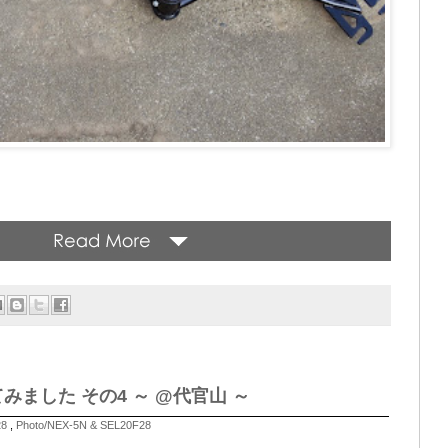
ってみました その4 ～ @代官山 ～
28
,
Photo/NEX-5N & SEL20F28