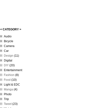
< CATEGORY >
Audio
Bicycle
Camera
Car
Design
(11)
Digital
DIY
(20)
Entertainment
Fashion
(8)
Food
(10)
Light & EDC
Manga
(4)
Photo
Trip
Tweet
(23)