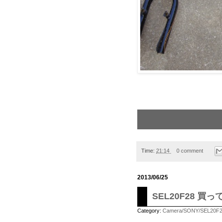
Time:
21:14
0 comment
2013/06/25
SEL20F28 買
Category:
Camera/SONY/SEL20F