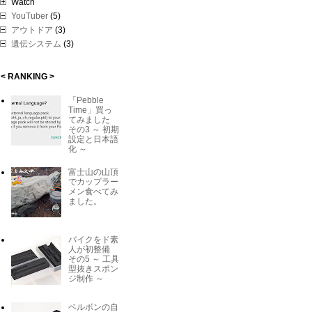
Watch
YouTuber
(5)
アウトドア
(3)
遺伝システム
(3)
< RANKING >
「Pebble
Time」買っ
てみました
その3 ～ 初期
設定と日本語
化 ～
富士山の山頂
でカップラー
メン食べてみ
ました。
バイクをド素
人が初整備
その5 ～ 工具
型抜きスポン
ジ制作 ～
ベルボンの自