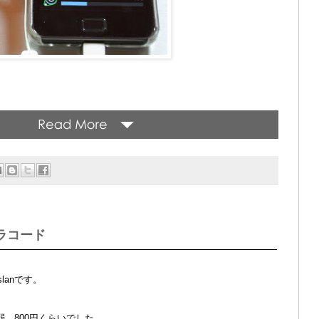
パラコード
lanです。
。
ル弱。800円くらいでした。