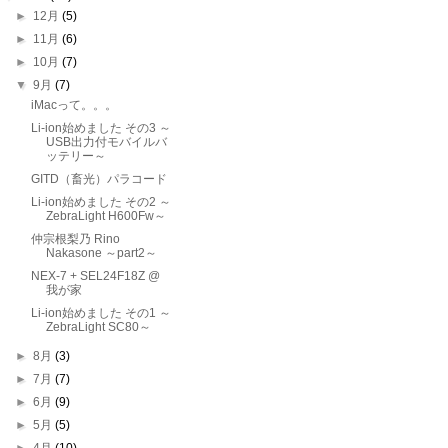
►
12月
(5)
►
11月
(6)
►
10月
(7)
▼
9月
(7)
iMacって。。。
Li-ion始めました その3 ～
USB出力付モバイルバ
ッテリー～
GITD（畜光）パラコード
Li-ion始めました その2 ～
ZebraLight H600Fw～
仲宗根梨乃 Rino
Nakasone ～part2～
NEX-7 + SEL24F18Z @
我が家
Li-ion始めました その1 ～
ZebraLight SC80～
►
8月
(3)
►
7月
(7)
►
6月
(9)
►
5月
(5)