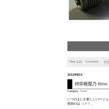
Time:
0:15
0 comment
2012/09/13
仲宗根梨乃 Rino N
Category:
Tweet
いつのまにか新しいバージョ
前回のは
コチラ
。