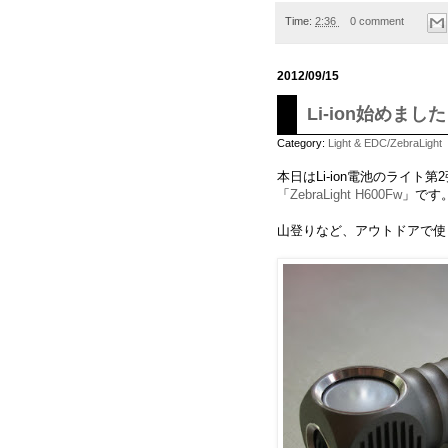
Time:
2:36
0 comment
2012/09/15
Li-ion始めました 
Category:
Light & EDC/ZebraLight
本日はLi-ion電池のライト第
「
ZebraLight H600Fw
」です
山登りなど、アウトドアで使