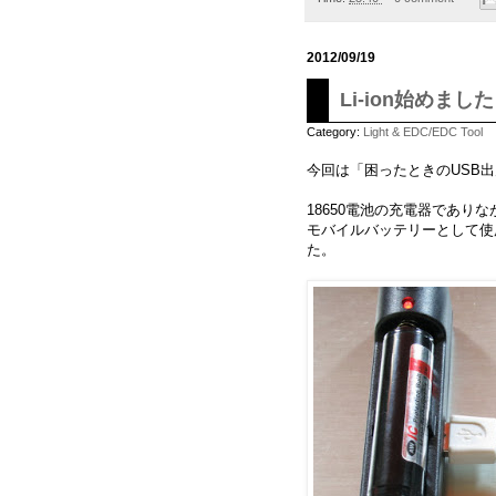
2012/09/19
Li-ion始めま
Category:
Light & EDC/EDC Tool
今回は「困ったときのUSB
18650電池の充電器であり
モバイルバッテリーとして使用
た。