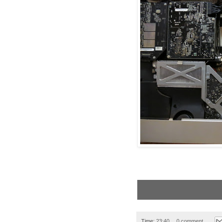
Time:
23:40
0 comment