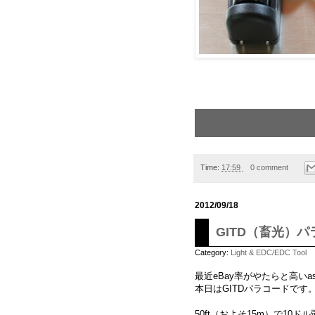
Time:
17:59
0 comment
2012/09/18
GITD（畜光）
Category:
Light & EDC/EDC Tool
最近eBay率がやたらと高いas
本日はGITDパラコードです
50ft（およそ15m）で10ド