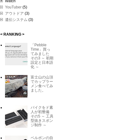
Watch
YouTuber
(5)
アウトドア
(3)
遺伝システム
(3)
< RANKING >
「Pebble
Time」買っ
てみました
その3 ～ 初期
設定と日本語
化 ～
富士山の山頂
でカップラー
メン食べてみ
ました。
バイクをド素
人が初整備
その5 ～ 工具
型抜きスポン
ジ制作 ～
ベルボンの自