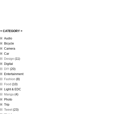
< CATEGORY >
Audio
Bicycle
Camera
Car
Design
(11)
Digital
DIY
(20)
Entertainment
Fashion
(8)
Food
(10)
Light & EDC
Manga
(4)
Photo
Trip
Tweet
(23)