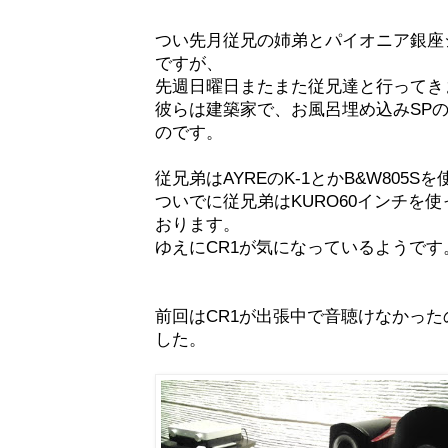
つい先月従兄の姉弟とパイオニア銀座
ですが、
先週日曜日またまた従兄達と行ってき
彼らは建築家で、お風呂埋め込みSP
のです。
従兄弟はAYREのK-1とかB&W805S
ついでに従兄弟はKURO60インチを
おります。
ゆえにCR1が気になっているようです
前回はCR1が出張中で音聴けなかっ
した。