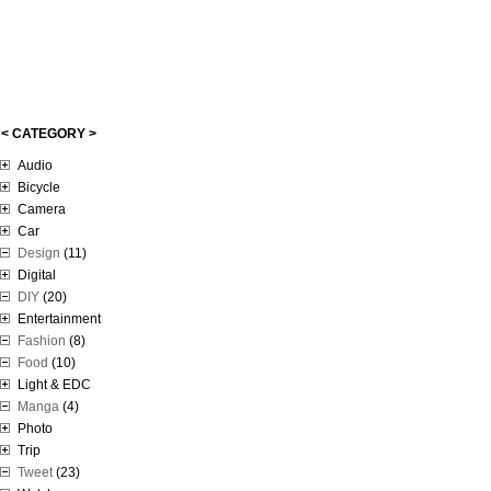
< CATEGORY >
Audio
Bicycle
Camera
Car
Design
(11)
Digital
DIY
(20)
Entertainment
Fashion
(8)
Food
(10)
Light & EDC
Manga
(4)
Photo
Trip
Tweet
(23)