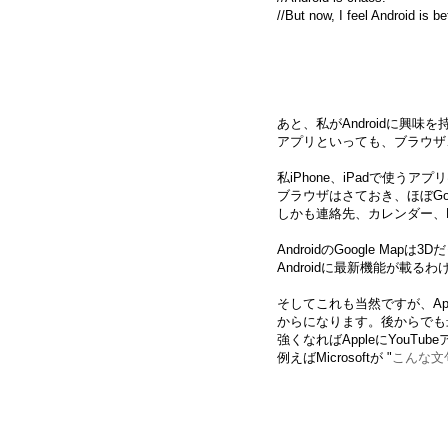
//But now, I feel Android is be
あと、私がAndroidに興
アプリといっても、ブラウザ、Y
私iPhone、iPadで使う
ブラウザはさておき、ほぼGo
しかも連絡先、カレンダー、Ma
AndroidのGoogle M
Androidに最新機能が載るわ
そしてこれも当然ですが、Ap
からになります。後からでも最
強くなればAppleにYouT
例えばMicrosoftが "
こんな文