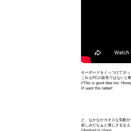
キーボードをくっつけてネッ
これもPCの延長ではないと断
//This is good idea too. Hon
//I want this tablet!
と、なかなかカオスな気配がただ
楽しみだなぁと感じざるをえ
//Android is chaos.