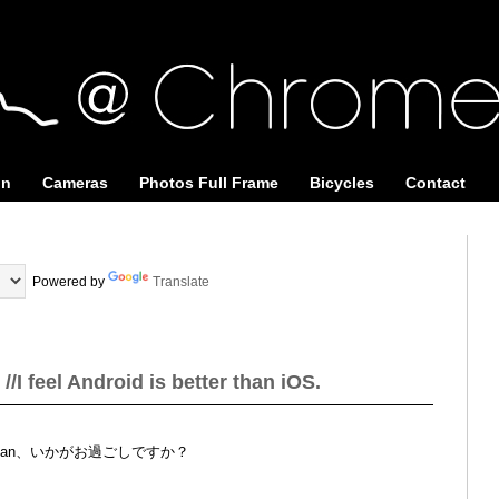
on
Cameras
Photos Full Frame
Bicycles
Contact
Powered by
Translate
 feel Android is better than iOS.
apan、いかがお過ごしですか？