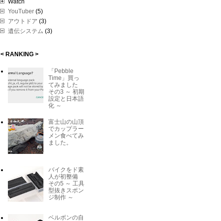
Watch
YouTuber
(5)
アウトドア
(3)
遺伝システム
(3)
< RANKING >
「Pebble
Time」買っ
てみました
その3 ～ 初期
設定と日本語
化 ～
富士山の山頂
でカップラー
メン食べてみ
ました。
バイクをド素
人が初整備
その5 ～ 工具
型抜きスポン
ジ制作 ～
ベルボンの自