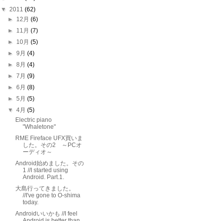
▼
2011
(62)
►
12月
(6)
►
11月
(7)
►
10月
(5)
►
9月
(4)
►
8月
(4)
►
7月
(9)
►
6月
(8)
►
5月
(5)
▼
4月
(5)
Electric piano
"Whaletone"
RME Fireface UFX買いま
した。その2 ～PCオ
ーディオ～
Android始めました。その
1 //I started using
Android. Part.1.
大島行ってきました。
//I've gone to O-shima
today.
Androidいいかも //I feel
Android is better than