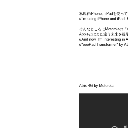
私現在iPhone、iPadを
//I'm using iPhone and iPad. B
そんなところにMotorolaの「At
Appleとはまた違う未来を
//And now, I'm interesting in
//"eeePad Transformer" by 
Atrix 4G by Motorola