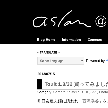
Blog Home
Information
Cameras
< TRANSLATE >
Powered by
2013/07/15
Touit 1.8/32 買ってみ
Category:
Camera/Zeiss/Touit1.8 ／32
,
Photo
昨日友達夫婦に誘われ「
西沢渓谷
」を