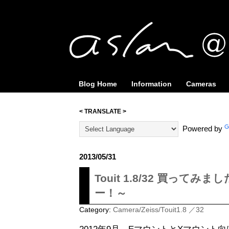
Blog Home
Information
Cameras
< TRANSLATE >
Powered by
2013/05/31
Touit 1.8/32 買ってみ
ー！～
Category:
Camera/Zeiss/Touit1.8 ／32
2012年9月、EマウントとXマウン