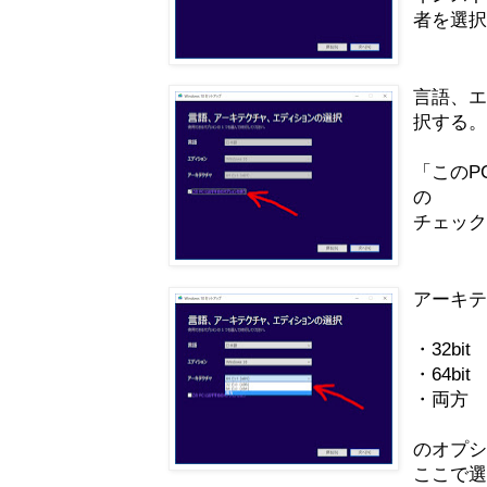
者を選
言語、
択する
「このP
の
チェッ
アーキ
・32bit
・64bit
・両方
のオプ
ここで