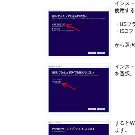
インス
使用す
・USフ
・ISO
から選
インスト
を選択
するとW
ます。