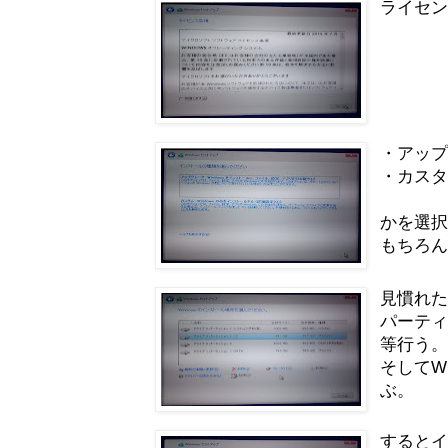
ライセ
・アッ
・カス
かを選
もちろ
見慣れ
パーテ
等行う
そしてW
ぶ。
すると