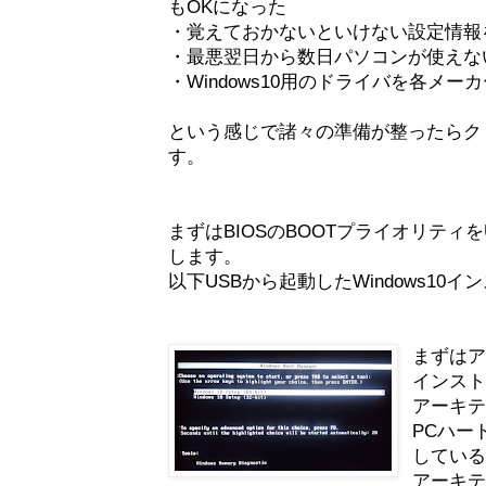
もOKになった
・覚えておかないといけない設定情報
・最悪翌日から数日パソコンが使えな
・Windows10用のドライバを各メ
という感じで諸々の準備が整ったらク
す。
まずはBIOSのBOOTプライオリティ
します。
以下USBから起動したWindows1
まずは
インス
アーキ
PCハー
してい
アーキ