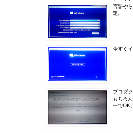
言語や
定。
今すぐ
プロダ
もちろんW
ーでOK