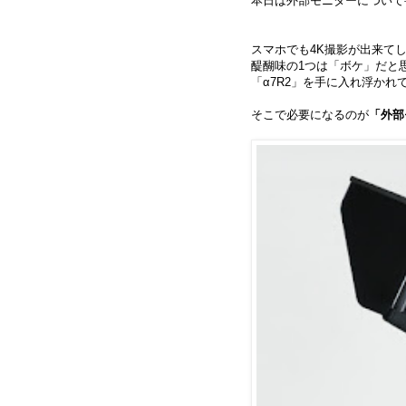
本日は外部モニターについて
スマホでも4K撮影が出来て
醍醐味の1つは「ボケ」だと
「α7R2」を手に入れ浮か
そこで必要になるのが
「外部