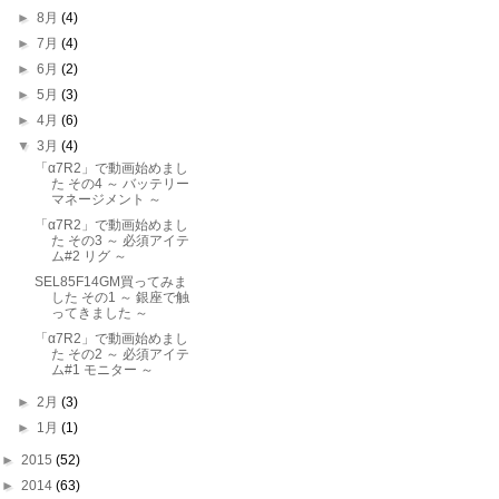
►
8月
(4)
►
7月
(4)
►
6月
(2)
►
5月
(3)
►
4月
(6)
▼
3月
(4)
「α7R2」で動画始めまし
た その4 ～ バッテリー
マネージメント ～
「α7R2」で動画始めまし
た その3 ～ 必須アイテ
ム#2 リグ ～
SEL85F14GM買ってみま
した その1 ～ 銀座で触
ってきました ～
「α7R2」で動画始めまし
た その2 ～ 必須アイテ
ム#1 モニター ～
►
2月
(3)
►
1月
(1)
►
2015
(52)
►
2014
(63)