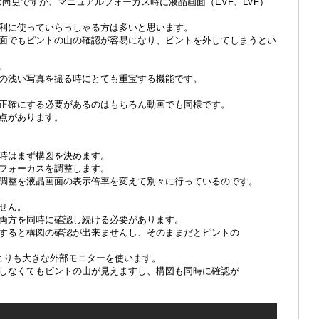
では尚更ですが、マニュアルフォーカス時に液晶画面（EVF、LVF）
利に使っていらっしゃる方は多いと思います。
面でもピントの山の確認が容易になり、ピントを外してしまうとい
。
の浅い写真を撮る時にとても重宝する機能です。
正確にする必要があるのはもちろん動画でも同様です。
点があります。
時はまず構図を決めます。
フォーカスを調整します。
調整を液晶画面の表示倍率を変えて別々に行っているのです。
せん。
両方を同時に確認し続ける必要があります。
すると構図の確認が出来ませんし、そのままだとピントの
よりも大きな外部モニターを使います。
しなくてもピントの山が見えますし、構図も同時に確認が