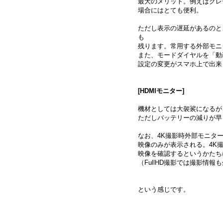
最大のメリット。例えばクレ
場合にはとても便利。
ただし表示の遅延があるのと
も
残ります。常用する外部モニ
また、モードダイヤルを「動
設定の変更がスマホ上で出来
[HDMIモニター]
機材としては大袈裟になるが
ただしバッテリーの減りが早
なお、4K撮影時外部モニタ
映像のみが表示される。4K
映像を確認するというかたち
（FullHD撮影では撮影情
という感じです。