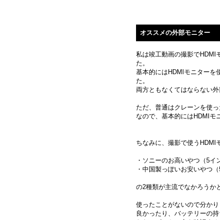
オススメの外部モニター
私は竣工動画の撮影でHDMIモニ
た。
基本的にはHDMIモニター
た。
両方ともなくてはならない外
ただ、普通はクレーンを使っ
なので、基本的にはHDMI
ちなみに、撮影で使うHDMI
・ソニーのお高いやつ（5インチ
・中国製っぽいお安いやつ（5イ
の2種類が主流でなかろうか
使ったことがないので分かり
良かったり、バッテリーの持