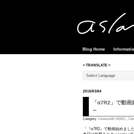
Blog Home
Informati
< TRANSLATE >
2016/03/04
「α7R2」で動画
～
Category:
Camera/4K VIDEO
,
Ca
「『α7R2』で動画始めまし