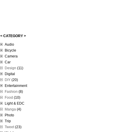
< CATEGORY >
Audio
Bicycle
Camera
Car
Design
(11)
Digital
DIY
(20)
Entertainment
Fashion
(8)
Food
(10)
Light & EDC
Manga
(4)
Photo
Trip
Tweet
(23)