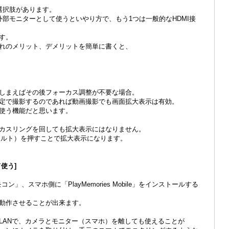
選択肢があります。
外部モニターとして使うといやり方で、もう1つは一般的なHDMI接
す。
れのメリット、デメリットを簡単に書くと、
しまえばその後フォーカス調整が不要な場合。
定で撮影するのであれば動画撮影でも画面拡大表示は有効。
使う機能だと思います。
カスリングを回しても拡大表示にはなりません。
ォルト）を押すことで拡大表示になります。
使う]
ン」、スマホ側に「PlayMemories Mobile」をインストールする
動作させることが出来ます。
LANで、カメラとモニター（スマホ）を離しても使えることが