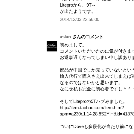
Liteproから、9T～
が出たようです。
2014/12/03 22:56:00
aslan
さんのコメント...
初めまして。
コメントいただいたのに気が付きま
お返事遅くなってしまい申し訳あり
部品が中国でしか売っていないとい
輸入代行で購入さえ出来てしまえば
なるのではないかと思います。
なにせ私も完全に初心者ですし＾＾
そしてLiteproの9Tハブみました。
http://item.taobao.com/item.htm?
spm=a230r.1.14.28.8S2YjH&id=4187
ついにDoveも多段化が当たり前に