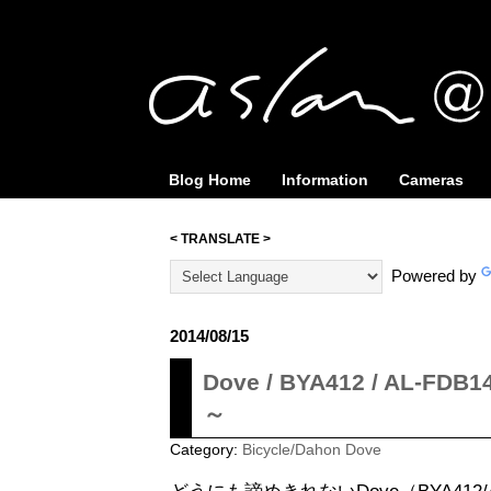
Blog Home
Information
Cameras
< TRANSLATE >
Powered by
2014/08/15
Dove / BYA412 / AL-F
～
Category:
Bicycle/Dahon Dove
どうにも諦めきれないDove（BYA412/