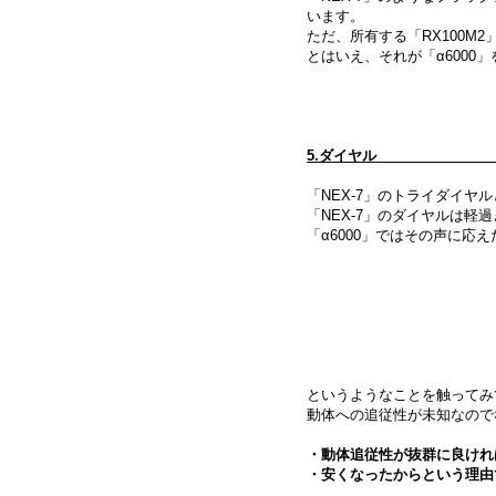
います。
ただ、所有する「RX100M
とはいえ、それが「α6000
5.
「NEX-7」のトライダイヤ
「NEX-7」のダイヤルは
「α6000」ではその声に応
というようなことを触ってみ
動体への追従性が未知なので
・動体追従性が抜群に良ければ
・安くなったからという理由で