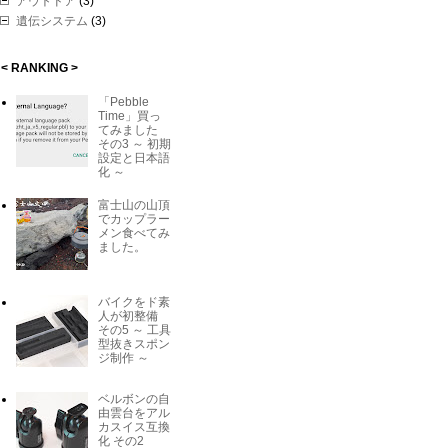
アウトドア
(3)
遺伝システム
(3)
< RANKING >
「Pebble
Time」買っ
てみました
その3 ～ 初期
設定と日本語
化 ～
富士山の山頂
でカップラー
メン食べてみ
ました。
バイクをド素
人が初整備
その5 ～ 工具
型抜きスポン
ジ制作 ～
ベルボンの自
由雲台をアル
カスイス互換
化 その2