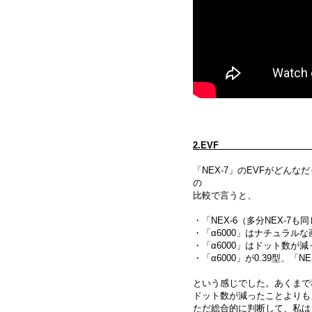
2
「NEX-7」のEVFがどん
の
比較で言うと、
・「NEX-6（多分NEX-
・「α6000」はナチュラル
・「α6000」はドット数
・「α6000」が0.39型、「
という感じでした。あくまで
ドット数が減ったことよりも
ただ総合的に判断して、私は「