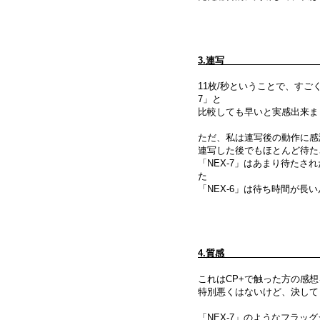
3
11枚/秒ということで、すご
7」と
比較しても早いと実感出来ま
ただ、私は連写後の動作に感
連写した後でもほとんど待た
「NEX-7」はあまり待たさ
た
「NEX-6」は待ち時間が
4
これはCP+で触った方の感
特別悪くはないけど、決して
「NEX-7」のようなフラ