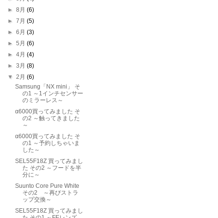
►
8月
(6)
►
7月
(5)
►
6月
(3)
►
5月
(6)
►
4月
(4)
►
3月
(8)
▼
2月
(6)
Samsung「NX mini」 そ
の1 ～1インチセンサー
のミラーレス～
α6000買ってみました そ
の2 ～触ってきました
～
α6000買ってみました そ
の1 ～予約しちゃいま
した～
SEL55F18Z 買ってみまし
た その2 ～フードを半
分に～
Suunto Core Pure White
その2 ～再びストラ
ップ交換～
SEL55F18Z 買ってみまし
た その1 ～FEレンズ