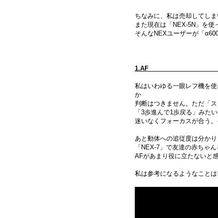
ちなみに、私は売却してしま
また現在は「NEX-5N」を
そんなNEXユーザーが「α6
1
私はいわゆる一眼レフ機を使わ
か
判断はつきません。ただ「ス
「3歩進んで1歩戻る」みた
迷いなくフォーカスが合う。
あと動体への追従度は分かり
「NEX-7」で友達の赤ち
AFがあまり役に立たないと
私は参考になるようなことは