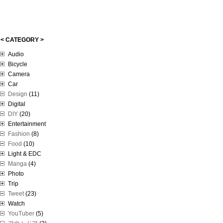
< CATEGORY >
Audio
Bicycle
Camera
Car
Design
(11)
Digital
DIY
(20)
Entertainment
Fashion
(8)
Food
(10)
Light & EDC
Manga
(4)
Photo
Trip
Tweet
(23)
Watch
YouTuber
(5)