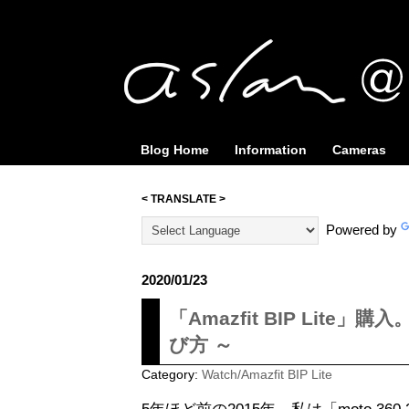
Blog Home
Information
Cameras
< TRANSLATE >
Powered by
2020/01/23
「Amazfit BIP Lite
び方 ～
Category:
Watch/Amazfit BIP Lite
5年ほど前の2015年、私は「moto 360 2