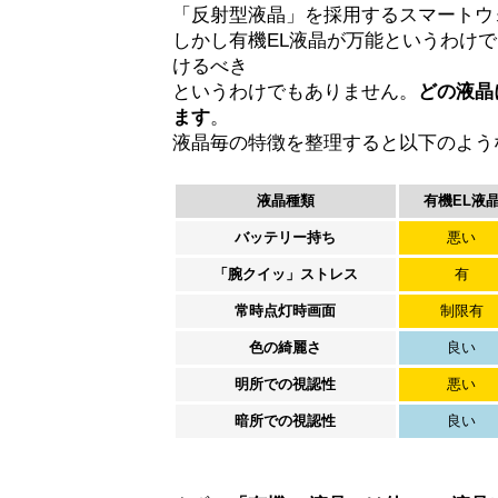
「反射型液晶」を採用するスマートウ
しかし有機EL液晶が万能というわけ
けるべき
というわけでもありません。
どの液晶
ます
。
液晶毎の特徴を整理すると以下のよう
液晶種類
有機EL液
バッテリー持ち
悪い
「腕クイッ」ストレス
有
常時点灯時画面
制限有
色の綺麗さ
良い
明所での視認性
悪い
暗所での視認性
良い