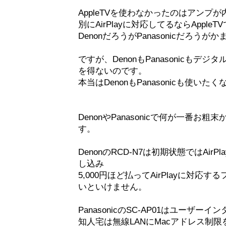
AppleTVを使わなかったのはアンプ
別にAirPlayに対応してるならAppl
DenonだろうがPanasonicだろう
ですが、DenonもPanasonicも
を得ないのです。
本当はDenonもPanasonicも使いた
DenonやPanasonicで何が一番
す。
DenonのRCD-N7は初期状態ではAir
し込み
5,000円ほど払ってAirPlayに対
いといけません。
PanasonicのSC-AP01はユーザ
知人宅は無線LANにMacアドレス制